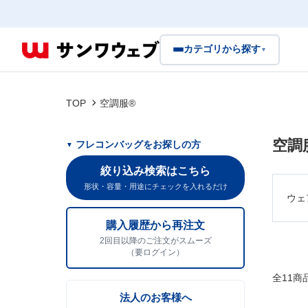
カテゴリから探す
▼
TOP
空調服®
空調
フレコンバッグをお探しの方
絞り込み検索はこちら
形状・容量・用途にチェックを入れるだけ
ウェ
購入履歴から再注文
2回目以降のご注文がスムーズ
（要ログイン）
全11商
法人のお客様へ