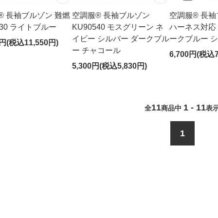
® 長袖ブルゾン 難燃
空調服® 長袖ブルゾン
空調服® 長袖
730 ライトブルー
KU90540 モスグリーン ネ
ハーネス対応 K
イビー シルバー ダークブル
ークブルー 
0円(税込11,550円)
ー チャコール
6,700円(税込7
5,300円(税込5,830円)
11
1 - 11
全
商品中
表
1
望のフレコンバッグの仕様を選択いただくと絞り込み検索がで
搬入口
容量