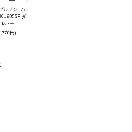
ブルゾン フル
U9055F ダ
シルバー
,370円)
示
きます