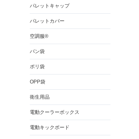
パレットキャップ
パレットカバー
高さ
空調服®
材質
パン袋
※複数チェ
特徴
ポリ袋
ラミ
4点
OPP袋
内袋
衛生用品
価格帯
電動クーラーボックス
電動キックボード