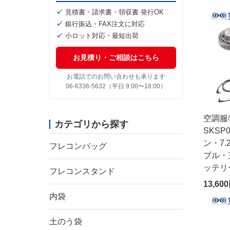
見積書・請求書・領収書 発行OK
銀行振込・FAX注文に対応
小ロット対応・最短出荷
お見積り・ご相談はこちら
お電話でのお問い合わせも承ります
06-6336-5632（平日 9:00〜18:00）
空調服
カテゴリから探す
SKSP
ン・7
フレコンバッグ
ブル・
ッテリ
フレコンスタンド
13,60
内袋
土のう袋