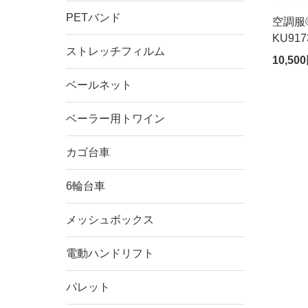
PETバンド
空調服
KU91
ストレッチフィルム
10,50
ベールネット
ベーラー用トワイン
カゴ台車
6輪台車
メッシュボックス
ご希
電動ハンドリフト
形状
パレット
排出口