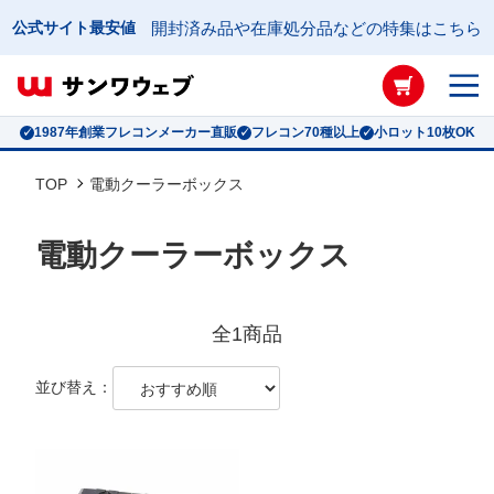
公式サイト最安値
開封済み品や在庫処分品などの特集はこちら
フレコンバッグ絞り込み検索
形状
1987年創業フレコンメーカー直販
フレコン70種以上
小ロット10枚OK
TOP
電動クーラーボックス
搬入口
電動クーラーボックス
排出口
全1商品
容量
並び替え：
高さ
直径