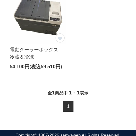
材質
※複数チェック可
特徴
黒色
食品・米穀
電動クーラーボックス
ラミネート
冷蔵＆冷凍
カラー吊りベルト
54,100円(税込59,510円)
吊りロープ
4点吊りベルト
吊りベルトなし
1
1 - 1
全
商品中
表示
水切り・脱水
1
内袋付き
価格帯
～
円
Copyright© 1987-2026 sanwaweb All Rights Reserved.