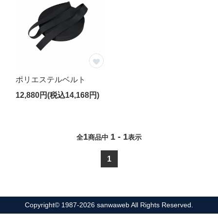
材質
※複数チェック可
特徴
黒色
食品・米穀
ポリエステルベルト
ラミネート
12,880円(税込14,168円)
カラー吊りベルト
吊りロープ
4点吊りベルト
1
1 - 1
全
商品中
表示
吊りベルトなし
水切り・脱水
1
内袋付き
価格帯
～
円
Copyright© 1987-2026 sanwaweb All Rights Reserved.