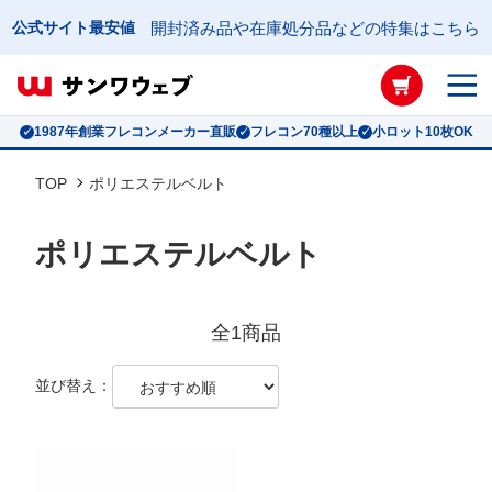
公式サイト最安値
開封済み品や在庫処分品などの特集はこちら
フレコンバッグ絞り込み検索
形状
1987年創業フレコンメーカー直販
フレコン70種以上
小ロット10枚OK
TOP
ポリエステルベルト
搬入口
ポリエステルベルト
排出口
容量
全1商品
並び替え：
高さ
直径