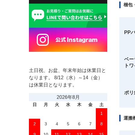
梱包
PP
ベー
トワ
土日祝、お盆、年末年始は休業日と
なります。 8/12（水）～14（金）
は休業日となります。
ポリ
2026年8月
日
月
火
水
木
金
土
1
運搬
2
3
4
5
6
7
8
9
10
11
12
13
14
15