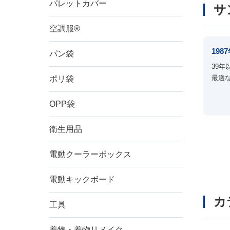
パレットカバー
サ
空調服®
19
ご希
パン袋
39
最適
ポリ袋
形状
OPP袋
排出口
衛生用品
高さ
電動クーラーボックス
電動キックボード
材質
カ
工具
※複数チェ
特徴
着物・着物リメイク