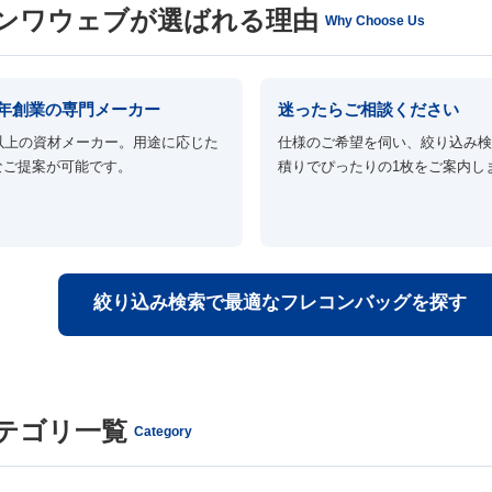
ンワウェブが選ばれる理由
Why Choose Us
87年創業の専門メーカー
迷ったらご相談ください
望のフレコンバッグの仕様を選択いただくと絞り込み検索がで
年以上の資材メーカー。用途に応じた
仕様のご希望を伺い、絞り込み
なご提案が可能です。
積りでぴったりの1枚をご案内し
搬入口
容量
絞り込み検索で最適なフレコンバッグを探す
直径
テゴリ一覧
Category
ック可
黒色
食品・米穀