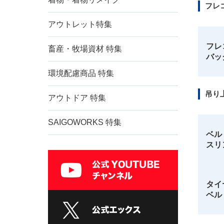
フレ
ラミ
4点
アウトレット特集
内袋
フレ
畜産・牧場資材 特集
バッ
価格帯
環境配慮商品 特集
吊り
アウトドア 特集
SAIGOWORKS 特集
ベル
スリ
タイ
ベル