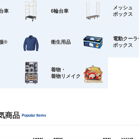
メッシュ
台車
6輪台車
ボックス
電動クーラ
服®
衛生用品
ボックス
着物・
着物リメイク
気商品
Popular Items