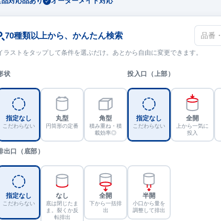
食品対応品あり
オーダーメイド対応
品
70種類以上から、かんたん検索
番・
キ
イラストをタップして条件を選ぶだけ。あとから自由に変更できます。
ー
ワ
形状
投入口（上部）
ー
ド
指定なし
丸型
角型
指定なし
全開
こだわらない
円筒形の定番
積み重ね・積
こだわらない
上から一気に
載効率◎
投入
排出口（底部）
指定なし
なし
全開
半開
こだわらない
底は閉じたま
下から一括排
小口から量を
ま。裂くか反
出
調整して排出
転排出