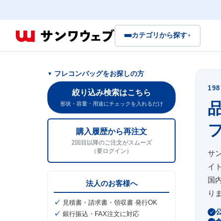
カテゴリから探す
▼
フレコンバッグをお探しの方
19
絞り込み検索はこちら
形状・容量・用途にチェックを入れるだけ
購入履歴から再注文
2回目以降のご注文がスムーズ
（要ログイン）
サ
イ
国
法人のお客様へ
り
見積書・請求書・領収書 発行OK
銀行振込・FAX注文に対応