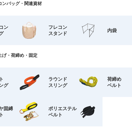
コンバッグ・関連資材
ネート
カラー吊りベルト
吊りロープ
吊りベルト
吊りベルトなし
水切り・脱
付き
コン
フレコン
内袋
グ
スタンド
円
～
円
上げ・荷締め・固定
を除く
ト
ラウンド
荷締め
ング
スリング
ベルト
フレコンバッグを検索
ヤ固縛
ポリエステル
ト
ベルト