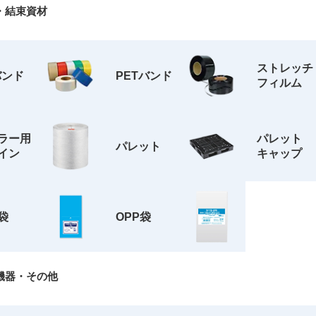
・結束資材
ストレッチ
バンド
PETバンド
フィルム
ラー用
パレット
パレット
イン
キャップ
袋
OPP袋
機器・その他