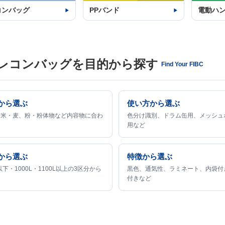
コンバッグ
PPバンド
電動ハ
レコンバッグを目的から探す
Find Your FIBC
から選ぶ
使い方から選ぶ
玄米・麦、粉・粉体物など内容物に合わ
色分け識別、ドラム缶用、メッシュ
用など
から選ぶ
特徴から選ぶ
L以下・1000L・1100L以上の3区分から
黒色、通気性、ラミネート、内袋付
付きなど