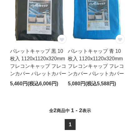
材質
※複数チェック可
特徴
黒色
食品・米穀
パレットキャップ 黒 10
パレットキャップ 青 10
ラミネート
枚入 1120x1120x320mm
枚入 1120x1120x320mm
カラー吊りベルト
フレコンキャップ フレコ
フレコンキャップ フレコ
ンカバー パレットカバー
ンカバー パレットカバー
吊りロープ
5,460円(税込6,006円)
5,080円(税込5,588円)
4点吊りベルト
吊りベルトなし
水切り・脱水
2
1 - 2
全
商品中
表示
内袋付き
1
価格帯
～
円