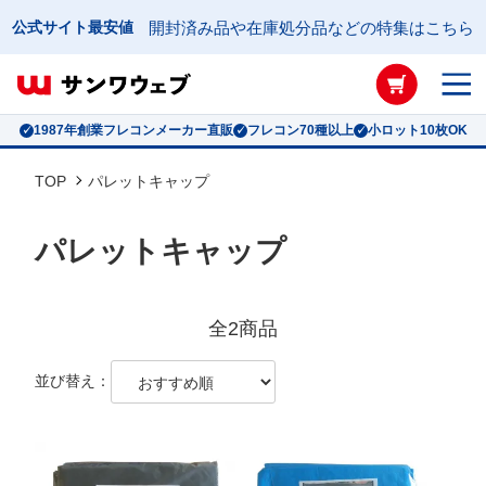
公式サイト最安値
開封済み品や在庫処分品などの特集はこちら
フレコンバッグ絞り込み検索
形状
1987年創業フレコンメーカー直販
フレコン70種以上
小ロット10枚OK
TOP
パレットキャップ
搬入口
パレットキャップ
排出口
全2商品
容量
並び替え：
高さ
直径