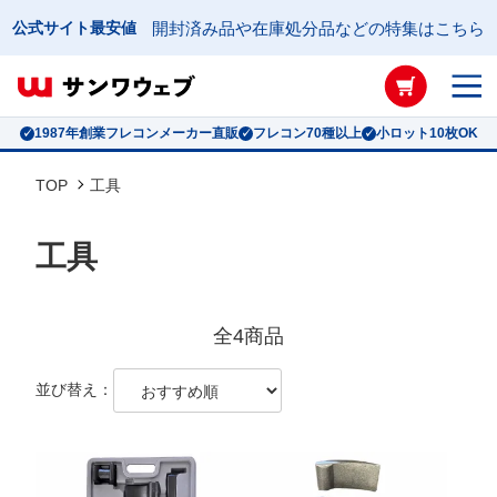
公式サイト最安値
開封済み品や在庫処分品などの特集はこちら
フレコンバッグ絞り込み検索
1987年創業フレコンメーカー直販
フレコン70種以上
小ロット10枚OK
形状
TOP
工具
搬入口
工具
排出口
全4商品
容量
並び替え：
高さ