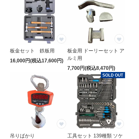
直径
材質
※複数チェック可
特徴
黒色
板金セット 鉄板用
板金用 ドーリーセット ア
食品・米穀
ルミ用
16,000円(税込17,600円)
ラミネート
7,700円(税込8,470円)
カラー吊りベルト
SOLD OUT
吊りロープ
4点吊りベルト
吊りベルトなし
水切り・脱水
内袋付き
吊りばかり
工具セット 139種類 ソケ
価格帯
～
円