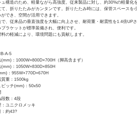
シュ構造のため、軽量ながら高強度。従来製品に対し、約30%の軽量化を
立て、折りたたみがカンタンです。折りたたみ時には、保管スペースを
みができ、空間が活用できます。
造で、従来品の垂直強度を大幅に向上させ、耐荷重・耐震性を1.4倍UP
みブラケットが標準装備され、便利です。
材料の軽減により、環境問題にも貢献します。
】
-A-5
(mm)：1000W×800D×700H（脚高含まず）
mm)：1050W×830D×850H
m)：955W×770D×670H
質重：1500kg
ピッチ(mm)：50x50
開
ね段数：4段
望のフレコンバッグの仕様を選択いただくと絞り込み検索がで
理：ユニクロメッキ
：約43?
搬入口