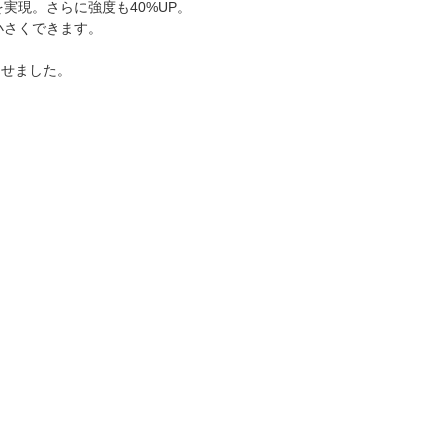
実現。さらに強度も40%UP。
小さくできます。
させました。
きます