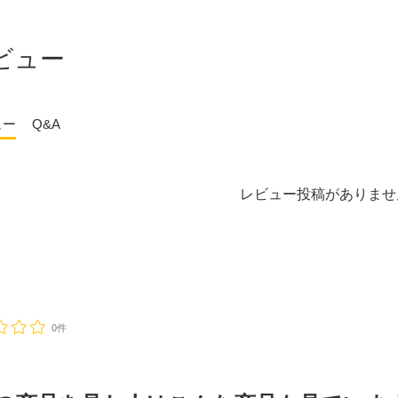
容量
ビュー
直径
ュー
Q&A
ック可
黒色
食品・米穀
レビュー投稿がありませ
ネート
カラー吊りベルト
吊りロープ
吊りベルト
吊りベルトなし
水切り・脱
付き
円
～
円
0件