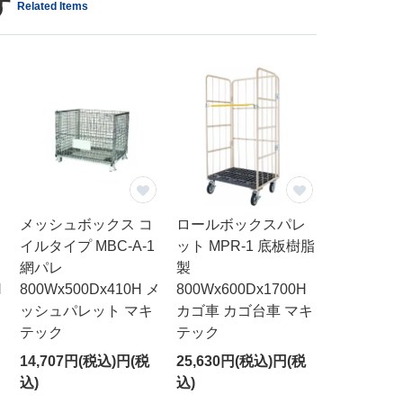
す
Related Items
メッシュボックス コ
ロールボックスパレ
イルタイプ MBC-A-1
ット MPR-1 底板樹脂
網パレ
製
H
800Wx500Dx410H メ
800Wx600Dx1700H
ッシュパレット マキ
カゴ車 カゴ台車 マキ
テック
テック
14,707円(税込)円(税
25,630円(税込)円(税
込)
込)