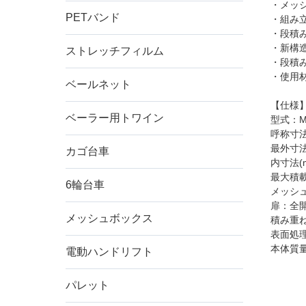
・メッ
PETバンド
・組み
・段積
・新構
ストレッチフィルム
・段積
・使用
ベールネット
【仕様
ベーラー用トワイン
型式：MB
呼称寸法
最外寸法(
カゴ台車
内寸法(m
最大積載
6輪台車
メッシュ
扉：全
メッシュボックス
積み重
ご希
表面処
本体質量
電動ハンドリフト
形状
パレット