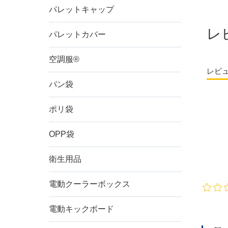
排出口
パレットキャップ
レ
パレットカバー
高さ
空調服®
レビ
材質
パン袋
※複数チェ
ポリ袋
特徴
ラミ
OPP袋
4点
内袋
衛生用品
価格帯
電動クーラーボックス
電動キックボード