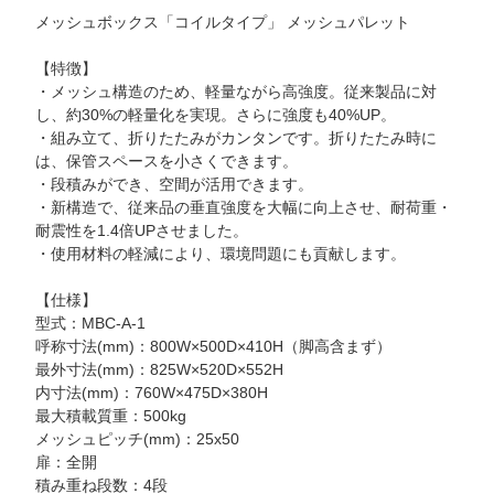
4点吊りベルト
メッシュボックス「コイルタイプ」 メッシュパレット
吊りベルトなし
【特徴】
水切り・脱水
・メッシュ構造のため、軽量ながら高強度。従来製品に対
し、約30%の軽量化を実現。さらに強度も40%UP。
内袋付き
・組み立て、折りたたみがカンタンです。折りたたみ時に
は、保管スペースを小さくできます。
価格帯
～
円
・段積みができ、空間が活用できます。
・新構造で、従来品の垂直強度を大幅に向上させ、耐荷重・
耐震性を1.4倍UPさせました。
・使用材料の軽減により、環境問題にも貢献します。
【仕様】
型式：MBC-A-1
呼称寸法(mm)：800W×500D×410H（脚高含まず）
を除く
最外寸法(mm)：825W×520D×552H
内寸法(mm)：760W×475D×380H
最大積載質重：500kg
フレコンバッグを検索
メッシュピッチ(mm)：25x50
扉：全開
積み重ね段数：4段