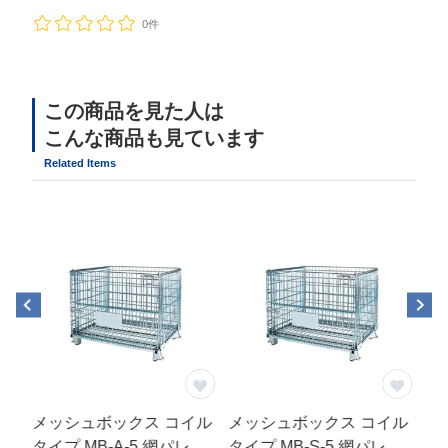
0件
この商品を見た人は
こんな商品も見ています
Related Items
ト
メッシュボックス コイル
メッシュボックス コイル
メ
タイプ MB-A-5 網パレ
タイプ MB-S-5 網パレ
タイ