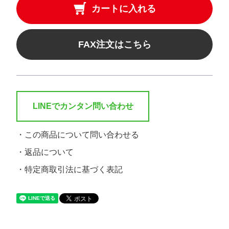
カートに入れる
容量
FAX注文はこちら
高さ
直径
LINEでカンタン問い合わせ
材質
・この商品について問い合わせる
※複数チェック可
特徴
・返品について
黒色
・特定商取引法に基づく表記
食品・米穀
ラミネート
カラー吊りベルト
吊りロープ