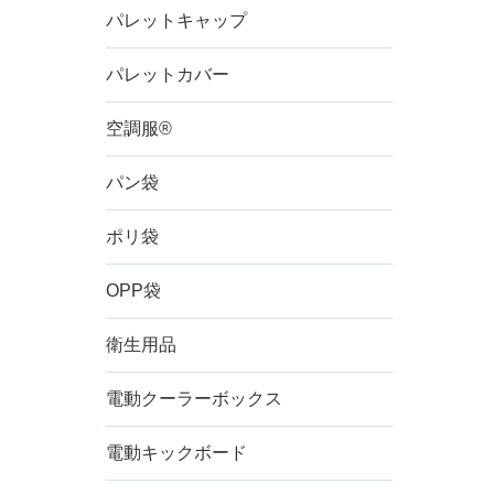
パレットキャップ
パレットカバー
ご希
空調服®
形状
パン袋
ポリ袋
排出口
OPP袋
高さ
衛生用品
電動クーラーボックス
材質
電動キックボード
※複数チェ
特徴