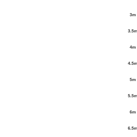
3m
3.5
4m
4.5
5m
5.5
6m
6.5