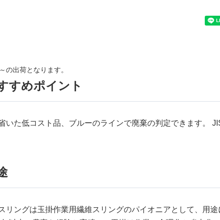
ネート
カラー吊りベルト
吊りロープ
吊りベルト
吊りベルトなし
水切り・脱
付き
円
～
円
日～の出荷となります。
すすめポイント
省いた低コスト品、ブルーのラインで廃棄の判定できます。 JIS B
を除く
フレコンバッグを検索
途
スリングは玉掛作業用繊維スリングのパイオニアとして、用途