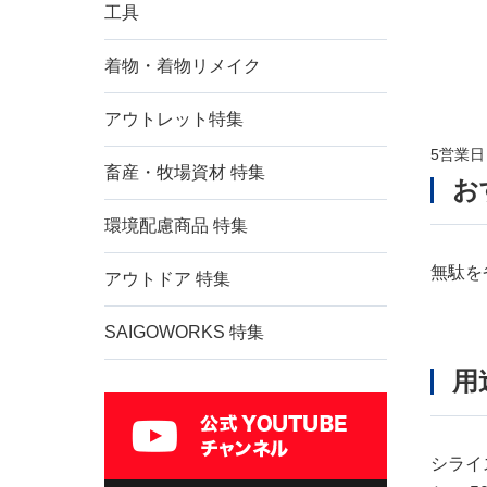
工具
ラミ
4点
着物・着物リメイク
内袋
アウトレット特集
価格帯
5営業
畜産・牧場資材 特集
お
環境配慮商品 特集
無駄を
アウトドア 特集
SAIGOWORKS 特集
用
シライ