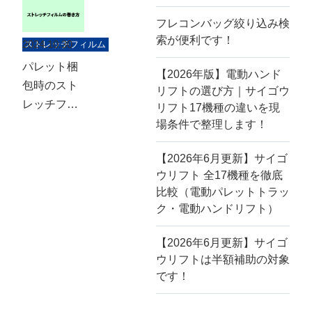
方法
形状
フレコンバッグ絞り込み検
索が便利です！
2024.10.30
ストレッチフィルム
搬入口
パレット梱
【2026年版】電動ハンド
包時のスト
リフトの選び方｜サイゴウ
排出口
レッチフィ
リフト17機種の違いを現
ルムの使い
場条件で整理します！
容量
方
【2026年6月更新】サイゴ
ウリフト 全17機種を徹底
高さ
比較（電動パレットトラッ
ク・電動ハンドリフト）
直径
【2026年6月更新】サイゴ
ウリフトは半額補助の対象
材質
です！
※複数チェック可
特徴