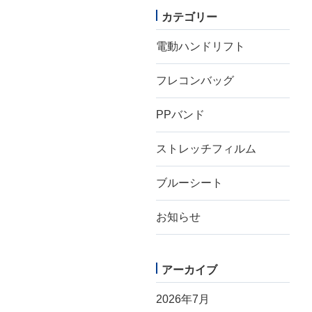
黒色
カテゴリー
食品・米穀
電動ハンドリフト
ラミネート
カラー吊りベルト
フレコンバッグ
吊りロープ
4点吊りベルト
PPバンド
吊りベルトなし
ストレッチフィルム
水切り・脱水
内袋付き
ブルーシート
価格帯
〜
円
お知らせ
アーカイブ
2026年7月