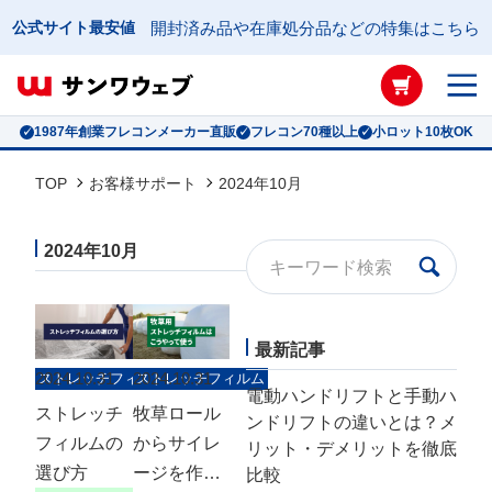
公式サイト最安値
開封済み品や在庫処分品などの特集はこちら
1987年創業フレコンメーカー直販
フレコン70種以上
小ロット10枚OK
TOP
お客様サポート
2024年10月
2024年10月
最新記事
2024.10.31
2024.10.31
ストレッチフィルム
ストレッチフィルム
電動ハンドリフトと手動ハ
ストレッチ
牧草ロール
ンドリフトの違いとは？メ
フィルムの
からサイレ
フレコンバッグ絞り込み検索
リット・デメリットを徹底
選び方
ージを作る
比較